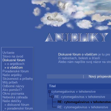
Uvítanie
Diskusné fórum o všeličom
je tu pre
Slovo na úvod
či radostiach, bolesti a šťastí ......
Diskusné fórum
Alebo nám napíšte svoj názor na str
» o anjelikoch
» o všeličom
Poradenské fórum
Naše anjeliky
|
Nový príspevo
Skúsenosti a príbehy
Môj príbeh
Odborné názvy
Titel
Ako pomôcť?
cytomegalovirus v tehotenstve
Okno poznania
RE: cytomegalovirus v tehotenstve
Nebeská záhrada
Naše detičky
RE: cytomegalovirus v tehotenstve
» diskusné fórum
RE: cytomegalovirus v tehotenstve
» poradenské fórum