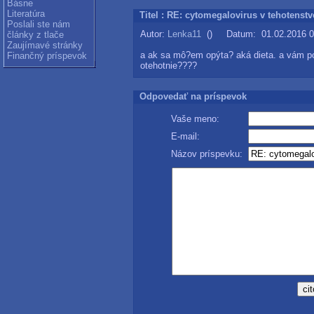
Básne
Literatúra
Titel : RE: cytomegalovirus v tehotenstv
Poslali ste nám
Autor:
Lenka11
() Datum: 01.02.2016 0
články z tlače
Zaujímavé stránky
a ak sa mô?em opýta? aká dieta. a vám p
Finančný príspevok
otehotnie????
Odpovedať na príspevok
Vaše meno:
E-mail:
Názov príspevku: