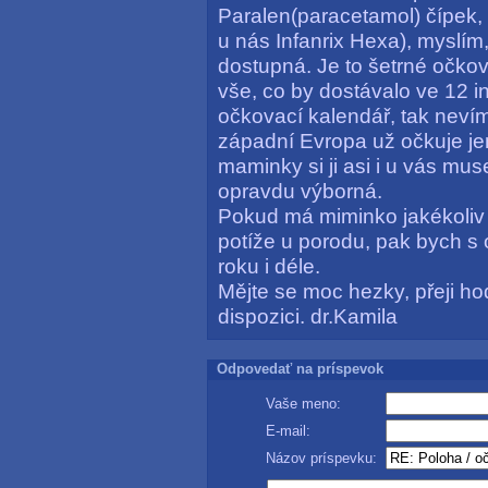
Paralen(paracetamol) čípek, 
u nás Infanrix Hexa), myslí
dostupná. Je to šetrné očko
vše, co by dostávalo ve 12 i
očkovací kalendář, tak nevím
západní Evropa už očkuje je
maminky si ji asi i u vás muse
opravdu výborná.
Pokud má miminko jakékoliv 
potíže u porodu, pak bych s 
roku i déle.
Mějte se moc hezky, přeji ho
dispozici. dr.Kamila
Odpovedať na príspevok
Vaše meno:
E-mail:
Názov príspevku: