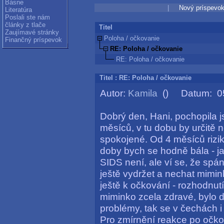
Básne
|
Nový príspevo
Literatúra
Poslali ste nám
články z tlače
Titel
Zaujímavé stránky
Poloha / očkovanie
Finančný príspevok
RE: Poloha / očkovanie
RE: Poloha / očkovanie
Titel : RE: Poloha / očkovanie
Autor:
Kamila
() Datum: 05
Dobrý den, Hani, pochopila
měsíců, v tu dobu by určitě n
spokojené. Od 4 měsíců rizik
doby bych se hodně bála - ja
SIDS není, ale ví se, že spán
ještě vydržet a nechat mimi
ještě k očkování - rozhodnutí,
miminko zcela zdravé, bylo
problémy, tak se v čechách 
Pro zmírnění reakce po očk