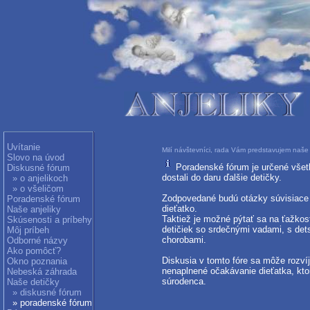
Uvítanie
Milí návštevníci, rada Vám predstavujem naše 
Slovo na úvod
Poradenské fórum je určené všetk
Diskusné fórum
dostali do daru ďalšie detičky.
» o anjelikoch
» o všeličom
Zodpovedané budú otázky súvisiace s
Poradenské fórum
dieťatko.
Naše anjeliky
Taktiež je možné pýtať sa na ťažkos
Skúsenosti a príbehy
detičiek so srdečnými vadami, s de
Môj príbeh
chorobami.
Odborné názvy
Ako pomôcť?
Diskusia v tomto fóre sa môže rozvíj
Okno poznania
nenaplnené očakávanie dieťatka, kto
Nebeská záhrada
súrodenca.
Naše detičky
» diskusné fórum
» poradenské fórum