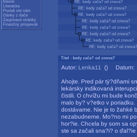
Básne
RE: kedy zača? od znova?
Literatúra
RE: kedy zača? od znova?
Poslali ste nám
RE: kedy zača? od znova?
články z tlače
Zaujímavé stránky
RE: kedy zača? od znova?
Finančný príspevok
RE: kedy zača? od znova?
RE: kedy zača? od znova?
RE: kedy zača? od znova?
RE: kedy zača? od znova
Titel : kedy zača? od znova?
Autor:
Lenka11
() Datum: 0
Ahojte. Pred pár tý?dňami sm
lekársky indikovaná interupc
čistili. O chvížu mi bude kon
malo by? v?etko v poriadku.
dostávame. Nie je to žahké b
nezabudneme. Mo?no mi pomo
hor?ie. Chcela by som sa opý
ste sa začali sna?i? o ďal?ie