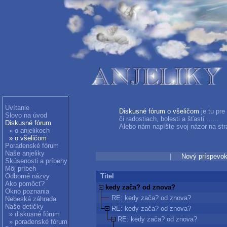
Uvítanie
Diskusné fórum o všeličom
je tu pre
Slovo na úvod
či radostiach, bolesti a šťastí ......
Diskusné fórum
Alebo nám napíšte svoj názor na str
» o anjelikoch
» o všeličom
Poradenské fórum
Naše anjeliky
|
Nový príspevo
Skúsenosti a príbehy
Môj príbeh
Odborné názvy
Titel
Ako pomôcť?
kedy zača? od znova?
Okno poznania
RE: kedy zača? od znova?
Nebeská záhrada
Naše detičky
RE: kedy zača? od znova?
» diskusné fórum
RE: kedy zača? od znova?
» poradenské fórum