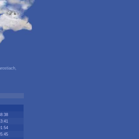
rostiach,
38:38
43:41
01:54
35:45