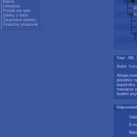
Básne
RE:
Literatúra
R
Poslali ste nám
R
články z tlače
Zaujímavé stránky
Finančný príspevok
Titel : RE
Autor:
Ivan
Ahojte,mne
pôrodnici n
pupočnika. 
mesiacov p
budem psyc
Odpovedať
Vaše
E-ma
Názo