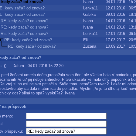
 kedy zača? od znova?
Ivana
04.01.2016 15:
E: kedy zača? od znova?
Lenka11
12.01.2016 06:
E: kedy zača? od znova?
Gabika
09.01.2016 18:
RE: kedy zača? od znova?
Ivana
14.01.2016 14:
RE: kedy zača? od znova?
Ivana
14.01.2016 13:
RE: kedy zača? od znova?
Lenka11
12.01.2016 06:
RE: kedy zača? od znova?
Eli
17.03.2017 20:
RE: kedy zača? od znova?
Zuzana
10.09.2017 10:
: kedy zača? od znova?
a
() Datum: 04.01.2016 15:22:20
 pred 8dňami umrela dcéra,prena?ala som 6dní ale v?etko bolo V poriadku, 
eoznámili ?e u? jej nebije srdiečko. Pitva ukázala ?e mala dlhý pupočnik a koi
?e vraj si ho asi nejako pritlačila. Stále tomu nemô?em uveri?. Lekár mi odpo
restávku aby sa dala maternica do poriadku. Myslím,?e je to dlho aj keď ne
hicky dos? silná to opä? vyskú?a?. Ivana
 na príspevok
 meno:
il:
v príspevku: