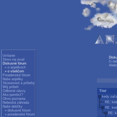
Uvítanie
Disk
Slovo na úvod
či ra
Diskusné fórum
Alebo
» o anjelikoch
» o všeličom
Poradenské fórum
Naše anjeliky
Skúsenosti a príbehy
Môj príbeh
Odborné názvy
Titel
Ako pomôcť?
kedy zač
Okno poznania
RE: ked
Nebeská záhrada
Naše detičky
RE: ked
» diskusné fórum
RE: k
» poradenské fórum