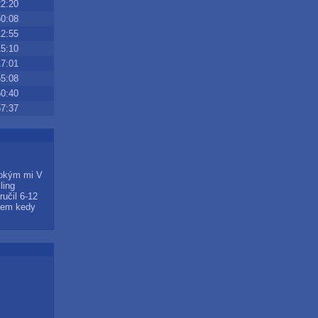
22:20
50:08
12:55
15:10
17:01
55:08
50:40
57:37
pokým mi V
ling
ručil 6-12
viem kedy