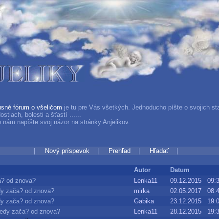
usné fórum o všeličom
je tu pre Vás všetkých. Jednoducho píšte o svojich sta
dostiach, bolesti a šťastí ......
 nám napíšte svoj názor na stránky Anjelikov.
|
Nový príspevok
|
Prehľad
|
Hľadať
|
Autor
Datum
a? od znova?
Lenka11
09.12.2015 09:
y zača? od znova?
mirka
02.05.2017 08:
y zača? od znova?
Gabika
23.12.2015 19:
edy zača? od znova?
Lenka11
28.12.2015 19: