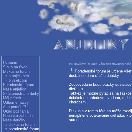
Uvítanie
Milí návštevníci, rada Vám predstavujem naše 
Slovo na úvod
Poradenské fórum je určené všetk
Diskusné fórum
dostali do daru ďalšie detičky.
» o anjelikoch
» o všeličom
Zodpovedané budú otázky súvisiace s
Poradenské fórum
dieťatko.
Naše anjeliky
Taktiež je možné pýtať sa na ťažkos
Skúsenosti a príbehy
detičiek so srdečnými vadami, s de
Môj príbeh
chorobami.
Odborné názvy
Ako pomôcť?
Diskusia v tomto fóre sa môže rozvíj
Okno poznania
nenaplnené očakávanie dieťatka, kto
Nebeská záhrada
súrodenca.
Naše detičky
» diskusné fórum
» poradenské fórum