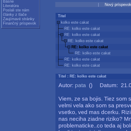
Básne
|
Nový príspevo
Literatúra
Poslali ste nám
články z tlače
Titel
Zaujímavé stránky
kolko este cakat
Finančný príspevok
RE: kolko este cakat
RE: kolko este cakat
RE: kolko este cakat
RE: kolko este cakat
RE: kolko este cakat
RE: kolko este cakat
RE: kolko este cakat
Titel : RE: kolko este cakat
Autor:
pata
() Datum: 21.0
Viem, ze sa bojis. Tiez som s
velmi vela ako som sa presve
vsetko, ved mas dcerku. Rizi
nas neciha ziadne riziko? Mn
problematicke..co teda aj bolo