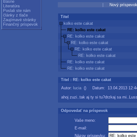
Básne
|
Nový príspevo
Literatúra
Poslali ste nám
články z tlače
Titel
Zaujímavé stránky
kolko este cakat
Finančný príspevok
RE: kolko este cakat
RE: kolko este cakat
RE: kolko este cakat
RE: kolko este cakat
RE: kolko este cakat
RE: kolko este cakat
RE: kolko este cakat
Titel : RE: kolko este cakat
Autor:
lucia
() Datum: 13.04.2013 12:4
ahoj zuzi..tak aj ty si tu?drzkaj sa mi..L
Odpovedať na príspevok
Vaše meno:
E-mail:
Názov príspevku: