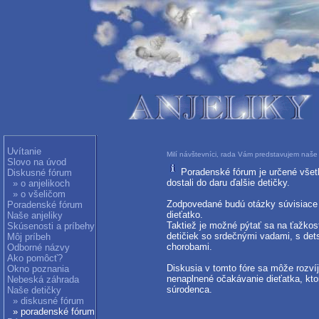
Uvítanie
Milí návštevníci, rada Vám predstavujem naše 
Slovo na úvod
Poradenské fórum je určené všetk
Diskusné fórum
dostali do daru ďalšie detičky.
» o anjelikoch
» o všeličom
Zodpovedané budú otázky súvisiace s
Poradenské fórum
dieťatko.
Naše anjeliky
Taktiež je možné pýtať sa na ťažkos
Skúsenosti a príbehy
detičiek so srdečnými vadami, s de
Môj príbeh
chorobami.
Odborné názvy
Ako pomôcť?
Diskusia v tomto fóre sa môže rozvíj
Okno poznania
nenaplnené očakávanie dieťatka, kto
Nebeská záhrada
súrodenca.
Naše detičky
» diskusné fórum
» poradenské fórum